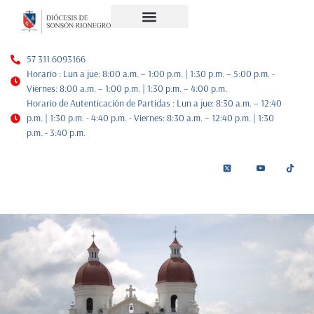
Noticias Diocesanas
Nuestra Historia
Plan de Pastoral
57 311 6093166
Horario : Lun a jue: 8:00 a.m. – 1:00 p.m. | 1:30 p.m. – 5:00 p.m. -
Viernes: 8:00 a.m. – 1:00 p.m. | 1:30 p.m. – 4:00 p.m.
Horario de Autenticación de Partidas : Lun a jue: 8:30 a.m. – 12:40
p.m. | 1:30 p.m. - 4:40 p.m. - Viernes: 8:30 a.m. – 12:40 p.m. | 1:30
p.m. - 3:40 p.m.