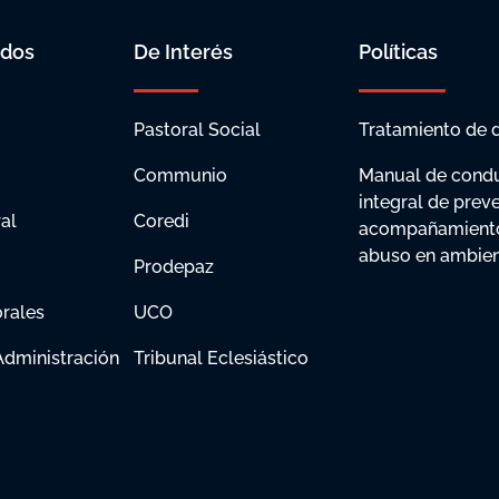
idos
De Interés
Políticas
Pastoral Social
Tratamiento de 
Communio
Manual de condu
integral de prev
al
Coredi
acompañamiento
abuso en ambien
Prodepaz
rales
UCO
dministración
Tribunal Eclesiástico