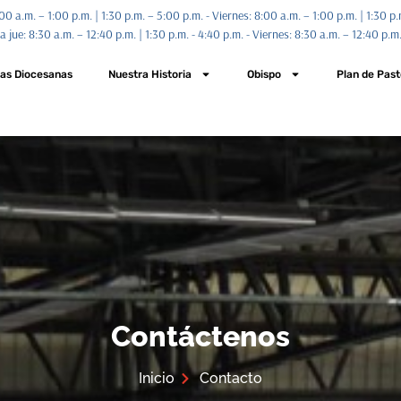
00 a.m. – 1:00 p.m. | 1:30 p.m. – 5:00 p.m. - Viernes: 8:00 a.m. – 1:00 p.m. | 1:30 p
jue: 8:30 a.m. – 12:40 p.m. | 1:30 p.m. - 4:40 p.m. - Viernes: 8:30 a.m. – 12:40 p.m.
ias Diocesanas
Nuestra Historia
Obispo
Plan de Past
Contáctenos
Inicio
Contacto