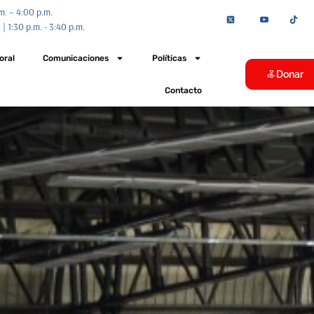
.m. – 4:00 p.m.
 | 1:30 p.m. - 3:40 p.m.
oral
Comunicaciones
Políticas
Donar
Contacto