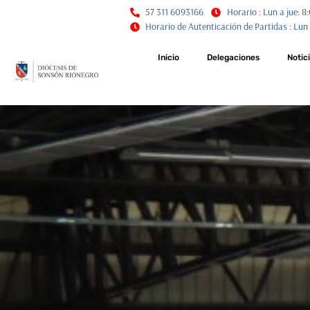
57 311 6093166
Horario : Lun a jue: 8:
Horario de Autenticación de Partidas : Lun a 
Inicio
Delegaciones
Notic