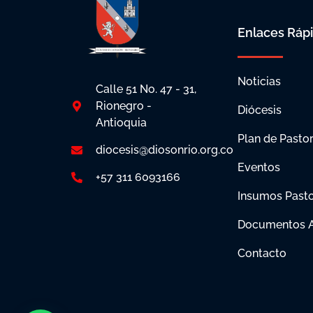
Enlaces Ráp
Noticias
Calle 51 No. 47 - 31,
Rionegro -
Diócesis
Antioquia
Plan de Pastor
diocesis@diosonrio.org.co
Eventos
+57 311 6093166
Insumos Pasto
Documentos A
Contacto