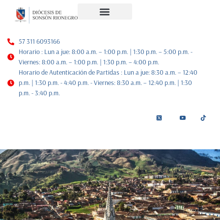
Noticias Diocesanas
Nuestra Historia
Plan de Pastoral
57 311 6093166
Horario : Lun a jue: 8:00 a.m. – 1:00 p.m. | 1:30 p.m. – 5:00 p.m. -
Viernes: 8:00 a.m. – 1:00 p.m. | 1:30 p.m. – 4:00 p.m.
Horario de Autenticación de Partidas : Lun a jue: 8:30 a.m. – 12:40
p.m. | 1:30 p.m. - 4:40 p.m. - Viernes: 8:30 a.m. – 12:40 p.m. | 1:30
p.m. - 3:40 p.m.