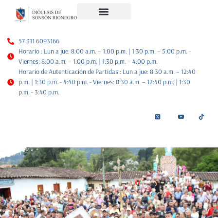
Noticias Diocesanas
Nuestra Historia
Plan de Pastoral
57 311 6093166
Horario : Lun a jue: 8:00 a.m. – 1:00 p.m. | 1:30 p.m. – 5:00 p.m. -
Viernes: 8:00 a.m. – 1:00 p.m. | 1:30 p.m. – 4:00 p.m.
Horario de Autenticación de Partidas : Lun a jue: 8:30 a.m. – 12:40
p.m. | 1:30 p.m. - 4:40 p.m. - Viernes: 8:30 a.m. – 12:40 p.m. | 1:30
p.m. - 3:40 p.m.