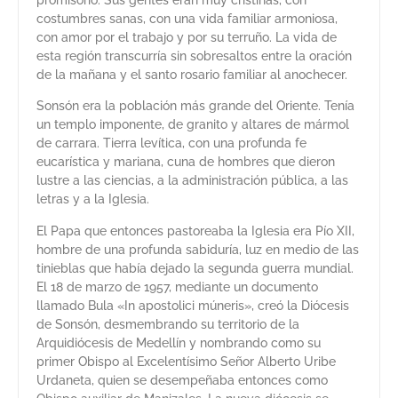
promisorio. Sus gentes eran muy cristinas, con
costumbres sanas, con una vida familiar armoniosa,
con amor por el trabajo y por su terruño. La vida de
esta región transcurría sin sobresaltos entre la oración
de la mañana y el santo rosario familiar al anochecer.
Sonsón era la población más grande del Oriente. Tenía
un templo imponente, de granito y altares de mármol
de carrara. Tierra levítica, con una profunda fe
eucarística y mariana, cuna de hombres que dieron
lustre a las ciencias, a la administración pública, a las
letras y a la Iglesia.
El Papa que entonces pastoreaba la Iglesia era Pío XII,
hombre de una profunda sabiduría, luz en medio de las
tinieblas que había dejado la segunda guerra mundial.
El 18 de marzo de 1957, mediante un documento
llamado Bula «In apostolici múneris», creó la Diócesis
de Sonsón, desmembrando su territorio de la
Arquidiócesis de Medellín y nombrando como su
primer Obispo al Excelentísimo Señor Alberto Uribe
Urdaneta, quien se desempeñaba entonces como