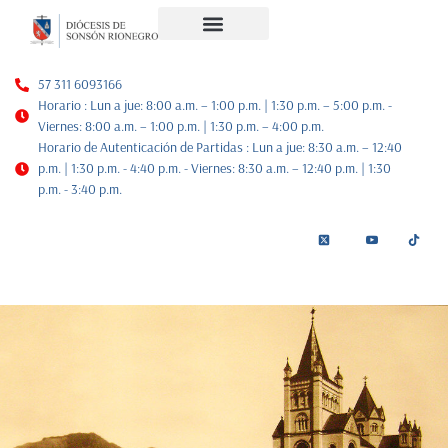
Noticias Diocesanas
Nuestra Historia
Plan de Pastoral
57 311 6093166
Horario : Lun a jue: 8:00 a.m. – 1:00 p.m. | 1:30 p.m. – 5:00 p.m. -
Viernes: 8:00 a.m. – 1:00 p.m. | 1:30 p.m. – 4:00 p.m.
Horario de Autenticación de Partidas : Lun a jue: 8:30 a.m. – 12:40
p.m. | 1:30 p.m. - 4:40 p.m. - Viernes: 8:30 a.m. – 12:40 p.m. | 1:30
p.m. - 3:40 p.m.