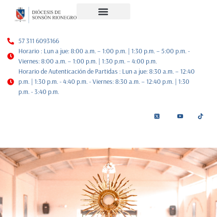
Noticias Diocesanas
Nuestra Historia
Plan de Pastoral
57 311 6093166
Horario : Lun a jue: 8:00 a.m. – 1:00 p.m. | 1:30 p.m. – 5:00 p.m. -
Viernes: 8:00 a.m. – 1:00 p.m. | 1:30 p.m. – 4:00 p.m.
Horario de Autenticación de Partidas : Lun a jue: 8:30 a.m. – 12:40
p.m. | 1:30 p.m. - 4:40 p.m. - Viernes: 8:30 a.m. – 12:40 p.m. | 1:30
p.m. - 3:40 p.m.