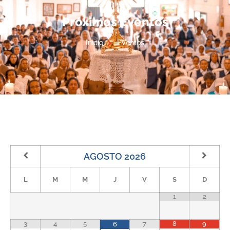
Próximos Eventos
Inicio
EVentos
AGOSTO
2026
L
M
M
J
V
S
D
1
2
3
4
5
7
8
9
6