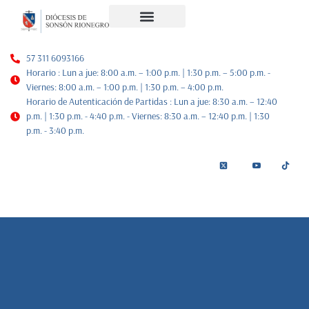
Noticias Diocesanas
Nuestra Historia
Plan de Pastoral
57 311 6093166
Horario : Lun a jue: 8:00 a.m. – 1:00 p.m. | 1:30 p.m. – 5:00 p.m. -
Viernes: 8:00 a.m. – 1:00 p.m. | 1:30 p.m. – 4:00 p.m.
Horario de Autenticación de Partidas : Lun a jue: 8:30 a.m. – 12:40
p.m. | 1:30 p.m. - 4:40 p.m. - Viernes: 8:30 a.m. – 12:40 p.m. | 1:30
p.m. - 3:40 p.m.