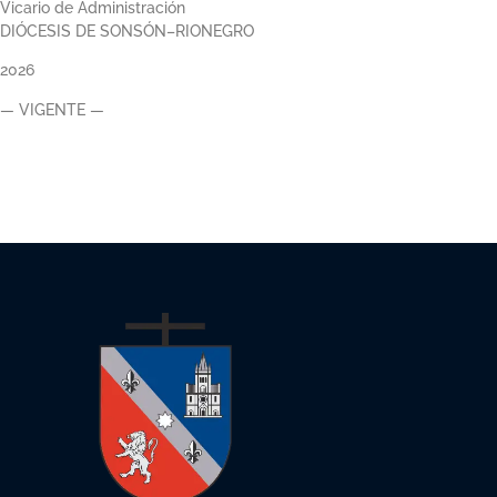
Vicario de Administración
DIÓCESIS DE SONSÓN–RIONEGRO
2026
— VIGENTE —