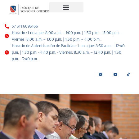
Noticias Diocesanas
Nuestra Historia
Plan de Pastoral
57 311 6093166
Horario : Lun a jue: 8:00 a.m. – 1:00 p.m. | 1:30 p.m. – 5:00 p.m. -
Viernes: 8:00 a.m. – 1:00 p.m. | 1:30 p.m. – 4:00 p.m.
Horario de Autenticación de Partidas : Lun a jue: 8:30 a.m. – 12:40
p.m. | 1:30 p.m. - 4:40 p.m. - Viernes: 8:30 a.m. – 12:40 p.m. | 1:30
p.m. - 3:40 p.m.