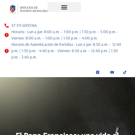
Noticias Diocesanas
Nuestra Historia
Plan de Pastoral
57 311 6093166
Horario : Lun a jue: 8:00 a.m. – 1:00 p.m. | 1:30 p.m. – 5:00 p.m. -
Viernes: 8:00 a.m. – 1:00 p.m. | 1:30 p.m. – 4:00 p.m.
Horario de Autenticación de Partidas : Lun a jue: 8:30 a.m. – 12:40
p.m. | 1:30 p.m. - 4:40 p.m. - Viernes: 8:30 a.m. – 12:40 p.m. | 1:30
p.m. - 3:40 p.m.