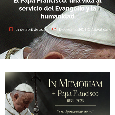
El Papa Francisco: una vida al
servicio del Evangelio y la
humanidad
21 de abril de 2025
Diocesanas
,
NOTICIAS
,
Vaticano