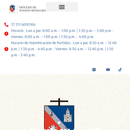
Noticias Diocesanas
Nuestra Historia
Plan de Pastoral
57 311 6093166
Horario : Lun a jue: 8:00 a.m. – 1:00 p.m. | 1:30 p.m. – 5:00 p.m. -
Viernes: 8:00 a.m. – 1:00 p.m. | 1:30 p.m. – 4:00 p.m.
Horario de Autenticación de Partidas : Lun a jue: 8:30 a.m. – 12:40
p.m. | 1:30 p.m. - 4:40 p.m. - Viernes: 8:30 a.m. – 12:40 p.m. | 1:30
p.m. - 3:40 p.m.