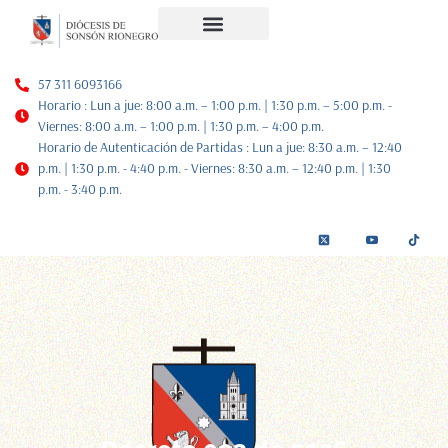
Noticias Diocesanas
Nuestra Historia
Plan de Pastoral
57 311 6093166
Horario : Lun a jue: 8:00 a.m. – 1:00 p.m. | 1:30 p.m. – 5:00 p.m. -
Viernes: 8:00 a.m. – 1:00 p.m. | 1:30 p.m. – 4:00 p.m.
Horario de Autenticación de Partidas : Lun a jue: 8:30 a.m. – 12:40
p.m. | 1:30 p.m. - 4:40 p.m. - Viernes: 8:30 a.m. – 12:40 p.m. | 1:30
p.m. - 3:40 p.m.