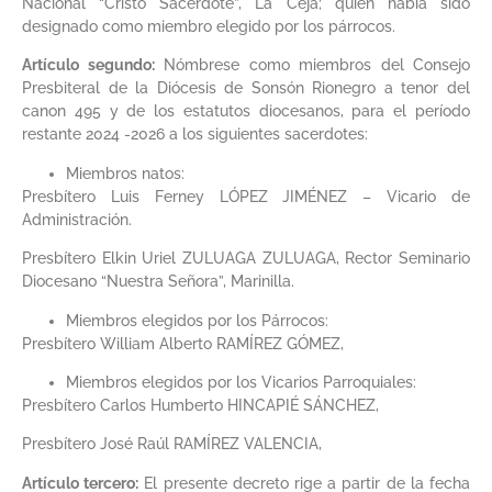
Nacional “Cristo Sacerdote”, La Ceja; quien había sido
designado como miembro elegido por los párrocos.
Artículo segundo:
Nómbrese como miembros del Consejo
Presbiteral de la Diócesis de Sonsón Rionegro a tenor del
canon 495 y de los estatutos diocesanos, para el período
restante 2024 -2026 a los siguientes sacerdotes:
Miembros natos:
Presbítero Luis Ferney LÓPEZ JIMÉNEZ – Vicario de
Administración.
Presbítero Elkin Uriel ZULUAGA ZULUAGA, Rector Seminario
Diocesano “Nuestra Señora”, Marinilla.
Miembros elegidos por los Párrocos:
Presbítero William Alberto RAMÍREZ GÓMEZ,
Miembros elegidos por los Vicarios Parroquiales:
Presbítero Carlos Humberto HINCAPIÉ SÁNCHEZ,
Presbítero José Raúl RAMÍREZ VALENCIA,
Artículo tercero:
El presente decreto rige a partir de la fecha