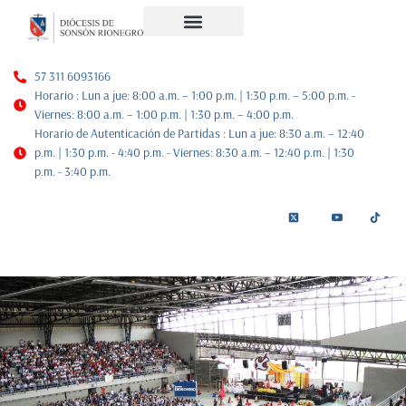
Noticias Diocesanas
Nuestra Historia
Plan de Pastoral
57 311 6093166
Horario : Lun a jue: 8:00 a.m. – 1:00 p.m. | 1:30 p.m. – 5:00 p.m. -
Viernes: 8:00 a.m. – 1:00 p.m. | 1:30 p.m. – 4:00 p.m.
Horario de Autenticación de Partidas : Lun a jue: 8:30 a.m. – 12:40
p.m. | 1:30 p.m. - 4:40 p.m. - Viernes: 8:30 a.m. – 12:40 p.m. | 1:30
p.m. - 3:40 p.m.