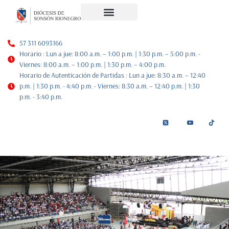
Noticias Diocesanas
Nuestra Historia
Plan de Pastoral
57 311 6093166
Horario : Lun a jue: 8:00 a.m. – 1:00 p.m. | 1:30 p.m. – 5:00 p.m. -
Viernes: 8:00 a.m. – 1:00 p.m. | 1:30 p.m. – 4:00 p.m.
Horario de Autenticación de Partidas : Lun a jue: 8:30 a.m. – 12:40
p.m. | 1:30 p.m. - 4:40 p.m. - Viernes: 8:30 a.m. – 12:40 p.m. | 1:30
p.m. - 3:40 p.m.