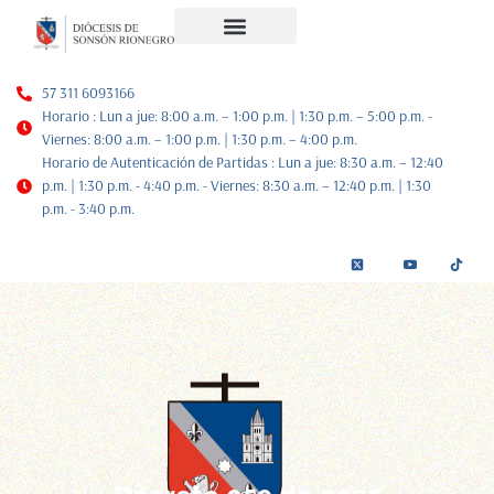
Noticias Diocesanas
Nuestra Historia
Plan de Pastoral
57 311 6093166
Horario : Lun a jue: 8:00 a.m. – 1:00 p.m. | 1:30 p.m. – 5:00 p.m. -
Viernes: 8:00 a.m. – 1:00 p.m. | 1:30 p.m. – 4:00 p.m.
Horario de Autenticación de Partidas : Lun a jue: 8:30 a.m. – 12:40
p.m. | 1:30 p.m. - 4:40 p.m. - Viernes: 8:30 a.m. – 12:40 p.m. | 1:30
p.m. - 3:40 p.m.