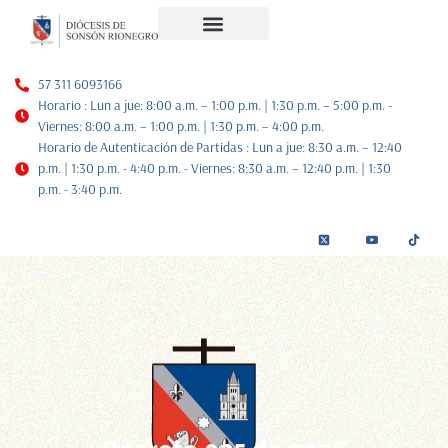
Noticias Diocesanas
Nuestra Historia
Plan de Pastoral
57 311 6093166
Horario : Lun a jue: 8:00 a.m. – 1:00 p.m. | 1:30 p.m. – 5:00 p.m. -
Viernes: 8:00 a.m. – 1:00 p.m. | 1:30 p.m. – 4:00 p.m.
Horario de Autenticación de Partidas : Lun a jue: 8:30 a.m. – 12:40
p.m. | 1:30 p.m. - 4:40 p.m. - Viernes: 8:30 a.m. – 12:40 p.m. | 1:30
p.m. - 3:40 p.m.