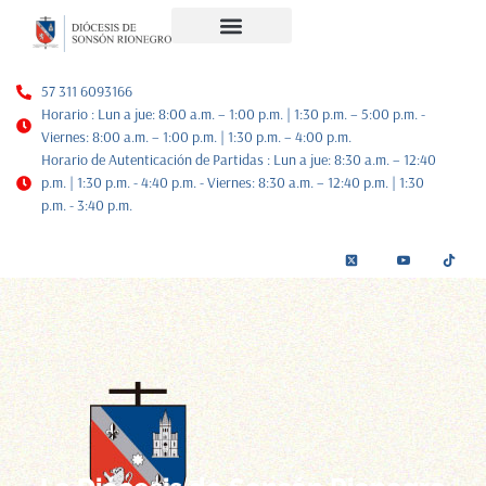
Noticias Diocesanas
Nuestra Historia
Plan de Pastoral
57 311 6093166
Horario : Lun a jue: 8:00 a.m. – 1:00 p.m. | 1:30 p.m. – 5:00 p.m. -
Viernes: 8:00 a.m. – 1:00 p.m. | 1:30 p.m. – 4:00 p.m.
Horario de Autenticación de Partidas : Lun a jue: 8:30 a.m. – 12:40
p.m. | 1:30 p.m. - 4:40 p.m. - Viernes: 8:30 a.m. – 12:40 p.m. | 1:30
p.m. - 3:40 p.m.