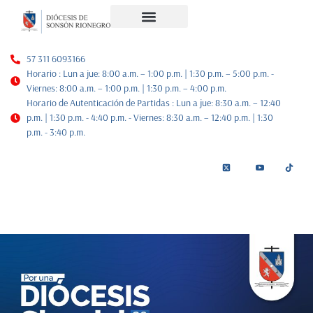
Noticias Diocesanas
Nuestra Historia
Plan de Pastoral
57 311 6093166
Horario : Lun a jue: 8:00 a.m. – 1:00 p.m. | 1:30 p.m. – 5:00 p.m. -
Viernes: 8:00 a.m. – 1:00 p.m. | 1:30 p.m. – 4:00 p.m.
Horario de Autenticación de Partidas : Lun a jue: 8:30 a.m. – 12:40
p.m. | 1:30 p.m. - 4:40 p.m. - Viernes: 8:30 a.m. – 12:40 p.m. | 1:30
p.m. - 3:40 p.m.